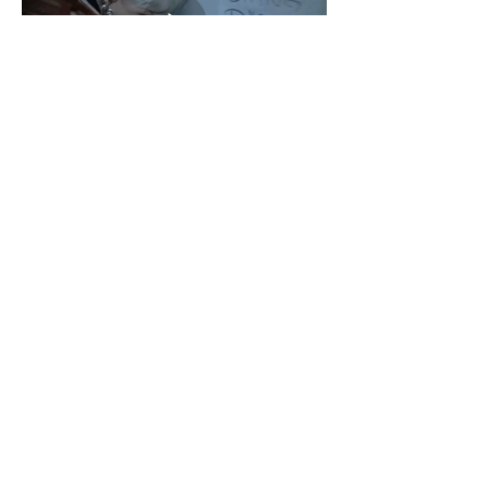
PETRA MARKGREN WANGLER
Petra Markgren Wangler
en svensk
journalist
verksam på
Sveriges
Television.
Hon är mest känd som programledare för
Kulturnyheterna
och
Musikbyrån
, men har arbetat med bl a
Kobra
och
Uppdrag Granskning
. Petra Markgren Wangler har regisserat
flera musikdokumentärer om t ex Aretha Franklin, Madonna, Missy
Elliott, Robyn och Jenny Wilson. Övriga uppdrag inkluderar sakkunnig i
Statens Kulturråd
, jurymedlem i
Grammis
,
Manifest
och
P3 Guld
. 2017
sakkunnig bedömare för Konstnärsnämndens
Kulturbryggan
. Driver
sedan 2002 även egna produktionsbolaget
wanglerkultur
vid sidan av
sin anställning på SVT.